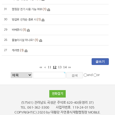
31
(1)
캠핑장 전기 사용 가능 여부
30
(1)
방갈로 선착순 종료 시
29
(1)
바베큐시
28
(1)
물놀이시설 하나요?
27
(1)
캐러밴
글쓰기
11
12
13
14
and
or
전화걸기
(57561) 전라남도 곡성군 주석로 620-40(유정리 37)
TEL. 061-362-3300 사업자번호. 119-24-01105
COPYRIGHT(C)
2020 by 대황강 자연휴식체험캠핑장
MOBILE.