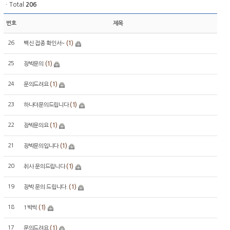
ㆍTotal
206
번호
제목
26
(1)
백신 접종 확인서~
25
(1)
장박문의
24
(1)
문의드려요
23
(1)
하나더문의드립니다
22
(1)
장박문의요
21
(1)
장박문의입니다
20
(1)
취사 문의드립니다
19
(1)
장박 문의 드립니다.
18
(1)
1박씩
17
(1)
문의드려요