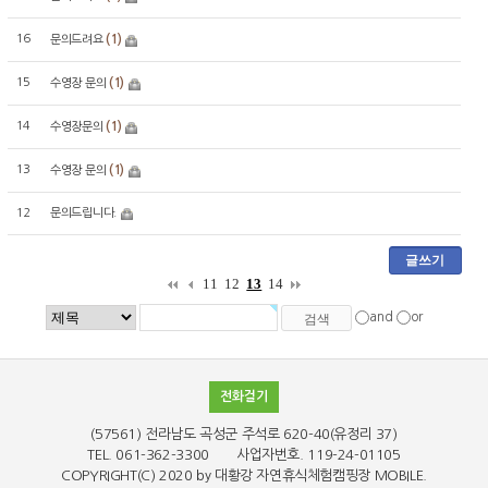
16
(1)
문의드려요
15
(1)
수영장 문의
14
(1)
수영장문의
13
(1)
수영장 문의
12
문의드립니다.
글쓰기
11
12
13
14
and
or
전화걸기
(57561) 전라남도 곡성군 주석로 620-40(유정리 37)
TEL. 061-362-3300 사업자번호. 119-24-01105
COPYRIGHT(C)
2020 by 대황강 자연휴식체험캠핑장
MOBILE.