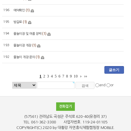
196
(1)
예약확인
195
(1)
방갈로
194
(1)
물놀이장 및 여름 장박
193
(1)
물놀이장 개장
192
(1)
물놀이 개장 문의
글쓰기
1
2
3
4
5
6
7
8
9
10
and
or
전화걸기
(57561) 전라남도 곡성군 주석로 620-40(유정리 37)
TEL. 061-362-3300 사업자번호. 119-24-01105
COPYRIGHT(C)
2020 by 대황강 자연휴식체험캠핑장
MOBILE.