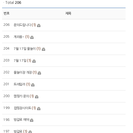
ㆍTotal
206
번호
제목
206
(1)
문의드립니다
205
(1)
계좌용~
204
(1)
7월 17일 물놀이
203
(1)
7월 17일
202
(1)
물놀이장 개장
201
(1)
트레일러
200
(1)
캠핑카 문의
199
(1)
캡핑장사이트
198
방갈로 예약
197
(1)
방갈로