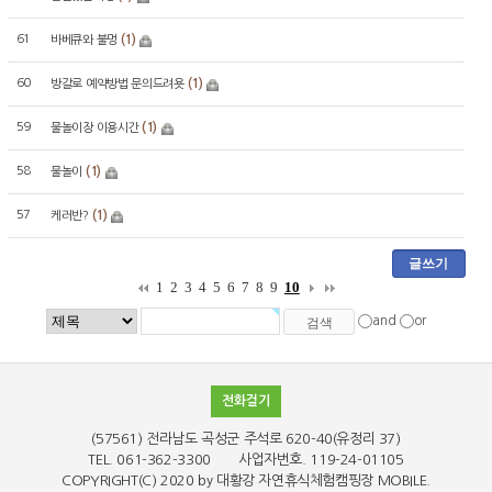
61
(1)
바베큐와 불멍
60
(1)
방갈로 예약방법 문의드려욧
59
(1)
물놀이장 이용시간
58
(1)
물놀이
57
(1)
케러반?
글쓰기
1
2
3
4
5
6
7
8
9
10
and
or
전화걸기
(57561) 전라남도 곡성군 주석로 620-40(유정리 37)
TEL. 061-362-3300 사업자번호. 119-24-01105
COPYRIGHT(C)
2020 by 대황강 자연휴식체험캠핑장
MOBILE.