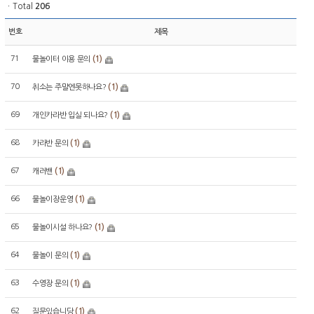
ㆍTotal
206
번호
제목
71
(1)
물놀이터 이용 문의
70
(1)
취소는 주말엔못하나요?
69
(1)
개인카라반 입실 되나요?
68
(1)
카라반 문의
67
(1)
캐러밴
66
(1)
물놀이장운영
65
(1)
물놀이시설 하나요?
64
(1)
물놀이 문의
63
(1)
수영장 문의
62
(1)
질문있습니당